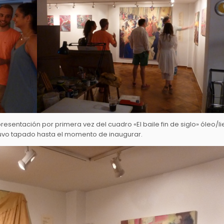
sentación por primera vez del cuadro «El baile fin de siglo» óleo/li
tuvo tapado hasta el momento de inaugurar.