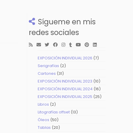
Sígueme en mis
redes sociales
7
EXPOSICIÓN INDIVIDUAL 2026
7
productos
2
Serigrafías
2
productos
31
Cartones
31
productos
10
EXPOSICIÓN INDIVIDUAL 2023
10
productos
16
EXPOSICIÓN INDIVIDUAL 2024
16
productos
25
EXPOSICIÓN INDIVIDUAL 2025
25
productos
2
Libros
2
productos
13
Litografías offset
13
productos
50
Óleos
50
productos
20
Tablas
20