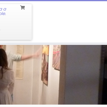
a a
le.
.