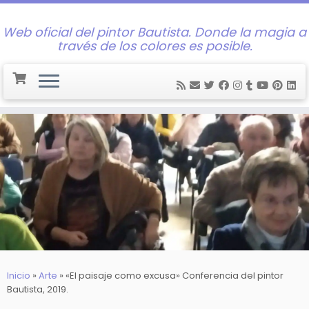
Web oficial del pintor Bautista. Donde la magia a
través de los colores es posible.
Saltar
al
contenido
Inicio
»
Arte
»
«El paisaje como excusa» Conferencia del pintor
Bautista, 2019.