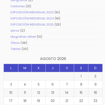
Serigrafías
2
productos
31
Cartones
31
productos
10
EXPOSICIÓN INDIVIDUAL 2023
10
productos
16
EXPOSICIÓN INDIVIDUAL 2024
16
productos
25
EXPOSICIÓN INDIVIDUAL 2025
25
productos
2
Libros
2
productos
13
Litografías offset
13
productos
48
Óleos
48
productos
20
Tablas
20
productos
AGOSTO 2026
L
M
X
J
V
S
D
1
2
3
4
5
6
7
8
9
10
11
12
13
14
15
16
17
18
19
20
21
22
23