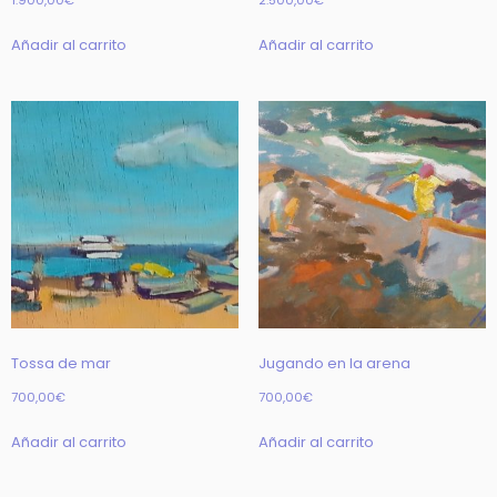
1.900,00
€
2.500,00
€
Añadir al carrito
Añadir al carrito
Tossa de mar
Jugando en la arena
700,00
€
700,00
€
Añadir al carrito
Añadir al carrito