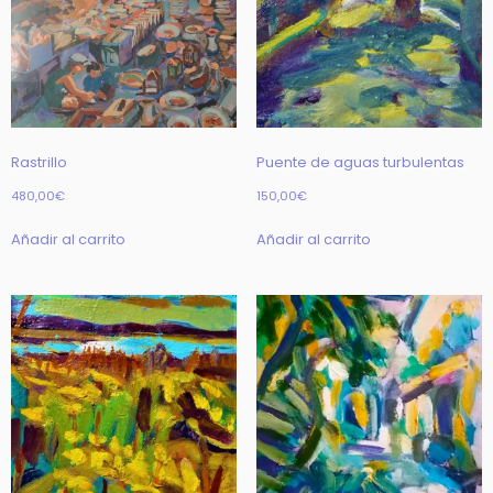
Rastrillo
Puente de aguas turbulentas
480,00
€
150,00
€
Añadir al carrito
Añadir al carrito