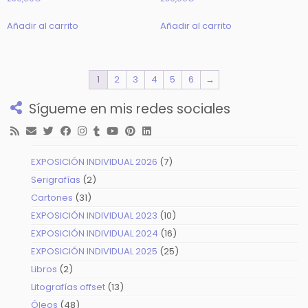
Añadir al carrito
Añadir al carrito
1
2
3
4
5
6
→
Sígueme en mis redes sociales
7
EXPOSICIÓN INDIVIDUAL 2026
7
productos
2
Serigrafías
2
productos
31
Cartones
31
productos
10
EXPOSICIÓN INDIVIDUAL 2023
10
productos
16
EXPOSICIÓN INDIVIDUAL 2024
16
productos
25
EXPOSICIÓN INDIVIDUAL 2025
25
productos
2
Libros
2
productos
13
Litografías offset
13
productos
48
Óleos
48