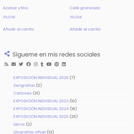
Azahar y fino
Café granizado
39,00
€
39,00
€
Añadir al carrito
Añadir al carrito
Sígueme en mis redes sociales
7
EXPOSICIÓN INDIVIDUAL 2026
7
productos
2
Serigrafías
2
productos
31
Cartones
31
productos
10
EXPOSICIÓN INDIVIDUAL 2023
10
productos
16
EXPOSICIÓN INDIVIDUAL 2024
16
productos
25
EXPOSICIÓN INDIVIDUAL 2025
25
productos
2
Libros
2
productos
13
Litografías offset
13