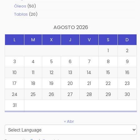
productos
50
Óleos
50
productos
20
Tablas
20
productos
AGOSTO 2026
L
M
X
J
V
S
D
1
2
3
4
5
6
7
8
9
10
11
12
13
14
15
16
17
18
19
20
21
22
23
24
25
26
27
28
29
30
31
« Abr