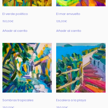
El verde poético
El mar envuelto
150,00
€
125,00
€
Añadir al carrito
Añadir al carrito
Sombras tropicales
Escalera a la playa
250,00
€
250,00
€