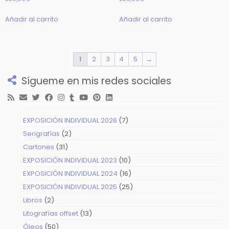
Añadir al carrito
Añadir al carrito
1
2
3
4
5
→
Sígueme en mis redes sociales
7
EXPOSICIÓN INDIVIDUAL 2026
7
productos
2
Serigrafías
2
productos
31
Cartones
31
productos
10
EXPOSICIÓN INDIVIDUAL 2023
10
productos
16
EXPOSICIÓN INDIVIDUAL 2024
16
productos
25
EXPOSICIÓN INDIVIDUAL 2025
25
productos
2
Libros
2
productos
13
Litografías offset
13
productos
50
Óleos
50