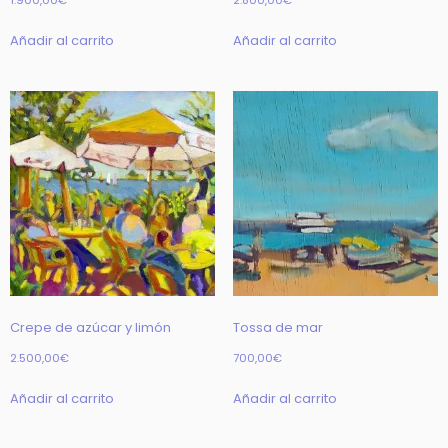
1.900,00
€
2.800,00
€
Añadir al carrito
Añadir al carrito
Crepe de azúcar y limón
Tossa de mar
2.500,00
€
700,00
€
Añadir al carrito
Añadir al carrito