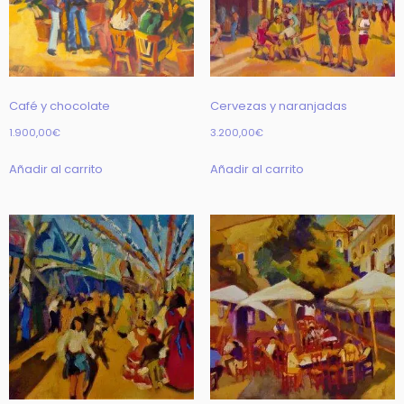
Café y chocolate
Cervezas y naranjadas
1.900,00
€
3.200,00
€
Añadir al carrito
Añadir al carrito