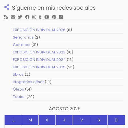
Sígueme en mis redes sociales
8
EXPOSICIÓN INDIVIDUAL 2026
8
productos
2
Serigrafías
2
productos
31
Cartones
31
productos
10
EXPOSICIÓN INDIVIDUAL 2023
10
productos
16
EXPOSICIÓN INDIVIDUAL 2024
16
productos
25
EXPOSICIÓN INDIVIDUAL 2025
25
productos
2
Libros
2
productos
13
Litografías offset
13
productos
51
Óleos
51
productos
20
Tablas
20
productos
AGOSTO 2026
L
M
X
J
V
S
D