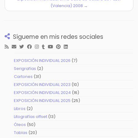
(Valencia) 2008
→
Sígueme en mis redes sociales
7
EXPOSICIÓN INDIVIDUAL 2026
7
productos
2
Serigrafías
2
productos
31
Cartones
31
productos
10
EXPOSICIÓN INDIVIDUAL 2023
10
productos
16
EXPOSICIÓN INDIVIDUAL 2024
16
productos
25
EXPOSICIÓN INDIVIDUAL 2025
25
productos
2
Libros
2
productos
13
Litografías offset
13
productos
50
Óleos
50
productos
20
Tablas
20