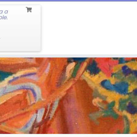
a a
le.
.