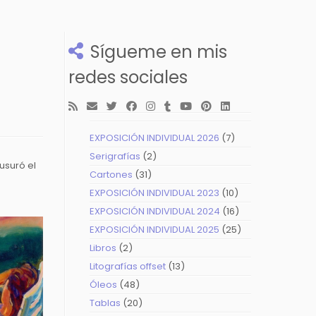
Sígueme en mis
redes sociales
7
EXPOSICIÓN INDIVIDUAL 2026
7
productos
2
Serigrafías
2
usuró el
productos
31
Cartones
31
productos
10
EXPOSICIÓN INDIVIDUAL 2023
10
productos
16
EXPOSICIÓN INDIVIDUAL 2024
16
productos
25
EXPOSICIÓN INDIVIDUAL 2025
25
productos
2
Libros
2
productos
13
Litografías offset
13
productos
48
Óleos
48
productos
20
Tablas
20