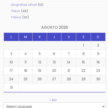
productos
13
Litografías offset
13
productos
49
Óleos
49
productos
20
Tablas
20
productos
AGOSTO 2026
L
M
X
J
V
S
D
1
2
3
4
5
6
7
8
9
10
11
12
13
14
15
16
17
18
19
20
21
22
23
24
25
26
27
28
29
30
31
« Abr