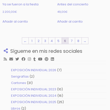
Ya se fueron a la fiesta
Antes del concierto
2.200,00
€
49,00
€
Añadir al carrito
Añadir al carrito
←
1
2
3
4
5
6
7
8
→
Sígueme en mis redes sociales
7
EXPOSICIÓN INDIVIDUAL 2026
7
productos
2
Serigrafías
2
productos
31
Cartones
31
productos
10
EXPOSICIÓN INDIVIDUAL 2023
10
productos
16
EXPOSICIÓN INDIVIDUAL 2024
16
productos
25
EXPOSICIÓN INDIVIDUAL 2025
25
productos
2
Libros
2