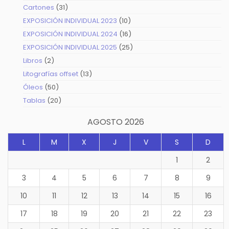
productos
31
Cartones
31
productos
10
EXPOSICIÓN INDIVIDUAL 2023
10
productos
16
EXPOSICIÓN INDIVIDUAL 2024
16
productos
25
EXPOSICIÓN INDIVIDUAL 2025
25
productos
2
Libros
2
productos
13
Litografías offset
13
productos
50
Óleos
50
productos
20
Tablas
20
productos
AGOSTO 2026
L
M
X
J
V
S
D
1
2
3
4
5
6
7
8
9
10
11
12
13
14
15
16
17
18
19
20
21
22
23