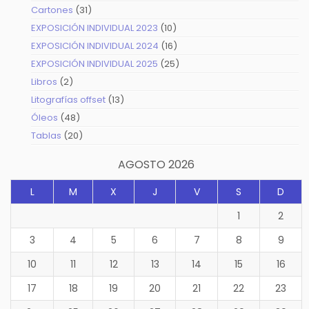
productos
31
Cartones
31
productos
10
EXPOSICIÓN INDIVIDUAL 2023
10
productos
16
EXPOSICIÓN INDIVIDUAL 2024
16
productos
25
EXPOSICIÓN INDIVIDUAL 2025
25
productos
2
Libros
2
productos
13
Litografías offset
13
productos
48
Óleos
48
productos
20
Tablas
20
productos
AGOSTO 2026
L
M
X
J
V
S
D
1
2
3
4
5
6
7
8
9
10
11
12
13
14
15
16
17
18
19
20
21
22
23