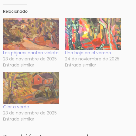
c
a
Relacionado
n
t
i
d
a
d
Los pájaros cantan violeta
Una hoja en el verano
23 de noviembre de 2025
24 de noviembre de 2025
Entrada similar
Entrada similar
Olor a verde
23 de noviembre de 2025
Entrada similar