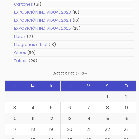
productos
31
Cartones
31
productos
10
EXPOSICIÓN INDIVIDUAL 2023
10
productos
16
EXPOSICIÓN INDIVIDUAL 2024
16
productos
25
EXPOSICIÓN INDIVIDUAL 2025
25
productos
2
Libros
2
productos
13
Litografías offset
13
productos
50
Óleos
50
productos
20
Tablas
20
productos
AGOSTO 2026
L
M
X
J
V
S
D
1
2
3
4
5
6
7
8
9
10
11
12
13
14
15
16
17
18
19
20
21
22
23