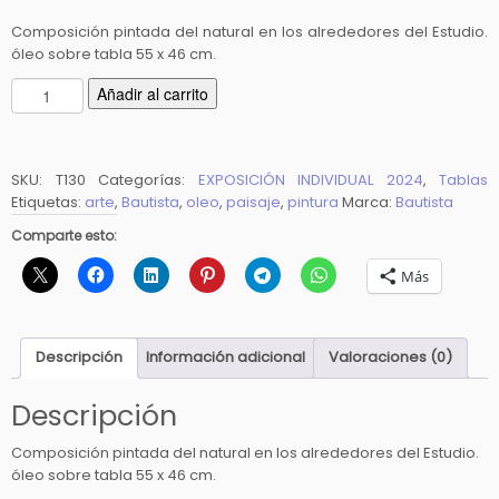
Composición pintada del natural en los alrededores del Estudio.
óleo sobre tabla 55 x 46 cm.
J
Añadir al carrito
u
g
a
SKU:
T130
Categorías:
EXPOSICIÓN INDIVIDUAL 2024
,
Tablas
n
Etiquetas:
arte
,
Bautista
,
oleo
,
paisaje
,
pintura
Marca:
Bautista
d
o
Comparte esto:
c
Más
o
n
l
Descripción
Información adicional
Valoraciones (0)
a
s
Descripción
o
l
Composición pintada del natural en los alrededores del Estudio.
a
óleo sobre tabla 55 x 46 cm.
s