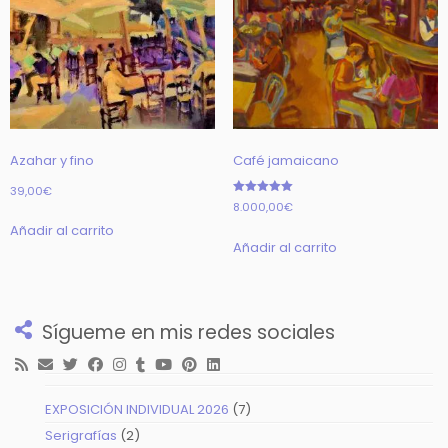
Azahar y fino
Café jamaicano
39,00
€
Valorado
8.000,00
€
con
5.00
Añadir al carrito
de 5
Añadir al carrito
Sígueme en mis redes sociales
7
EXPOSICIÓN INDIVIDUAL 2026
7
productos
2
Serigrafías
2