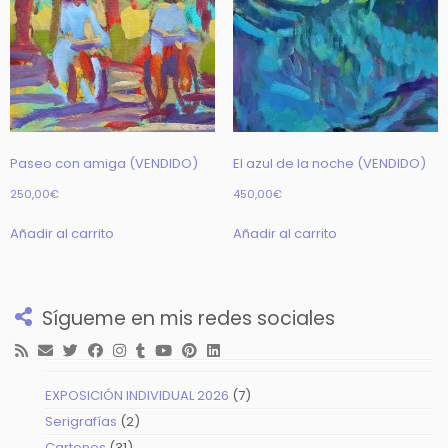
Paseo con amiga (VENDIDO)
El azul de la noche (VENDIDO)
250,00
€
450,00
€
Añadir al carrito
Añadir al carrito
Sígueme en mis redes sociales
7
EXPOSICIÓN INDIVIDUAL 2026
7
productos
2
Serigrafías
2
productos
31
Cartones
31