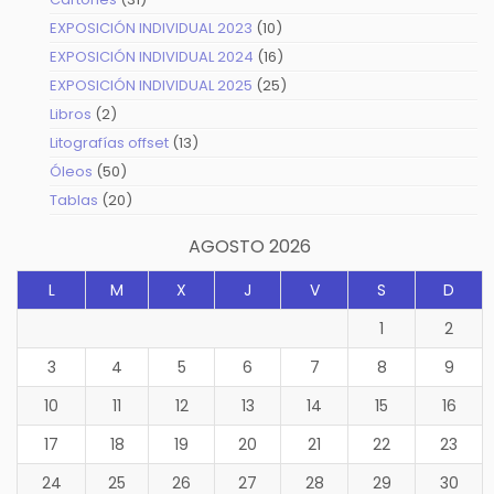
productos
10
EXPOSICIÓN INDIVIDUAL 2023
10
productos
16
EXPOSICIÓN INDIVIDUAL 2024
16
productos
25
EXPOSICIÓN INDIVIDUAL 2025
25
productos
2
Libros
2
productos
13
Litografías offset
13
productos
50
Óleos
50
productos
20
Tablas
20
productos
AGOSTO 2026
L
M
X
J
V
S
D
1
2
3
4
5
6
7
8
9
10
11
12
13
14
15
16
17
18
19
20
21
22
23
24
25
26
27
28
29
30