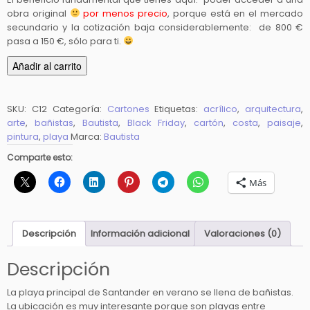
obra original
por menos precio
, porque está en el mercado
secundario y la cotización baja considerablemente: de 800 €
pasa a 150 €, sólo para ti.
P
Añadir al carrito
l
a
y
SKU:
C12
Categoría:
Cartones
Etiquetas:
acrílico
,
arquitectura
,
arte
,
bañistas
,
Bautista
,
Black Friday
,
cartón
,
costa
,
paisaje
,
a
pintura
,
playa
Marca:
Bautista
d
e
Comparte esto:
l
Más
S
a
r
d
Descripción
Información adicional
Valoraciones (0)
i
n
Descripción
e
r
La playa principal de Santander en verano se llena de bañistas.
o
La ubicación es muy interesante porque son playas entre