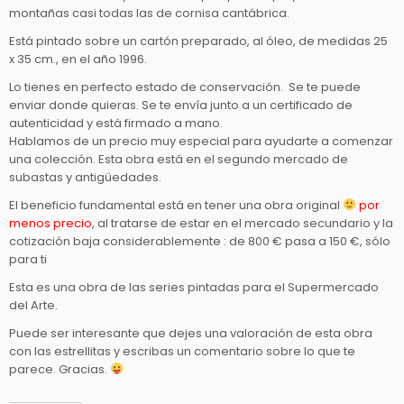
montañas casi todas las de cornisa cantábrica.
(V
E
Está pintado sobre un cartón preparado, al óleo, de medidas 25
N
x 35 cm., en el año 1996.
D
Lo tienes en perfecto estado de conservación. Se te puede
I
enviar donde quieras. Se te envía junto a un certificado de
D
autenticidad y está firmado a mano.
O)
Hablamos de un precio muy especial para ayudarte a comenzar
c
una colección. Esta obra está en el segundo mercado de
a
subastas y antigüedades.
n
El beneficio fundamental está en tener una obra original
por
t
menos precio
, al tratarse de estar en el mercado secundario y la
i
cotización baja considerablemente : de 800 € pasa a 150 €, sólo
d
para ti
a
Esta es una obra de las series pintadas para el Supermercado
d
del Arte.
Puede ser interesante que dejes una valoración de esta obra
con las estrellitas y escribas un comentario sobre lo que te
parece. Gracias.