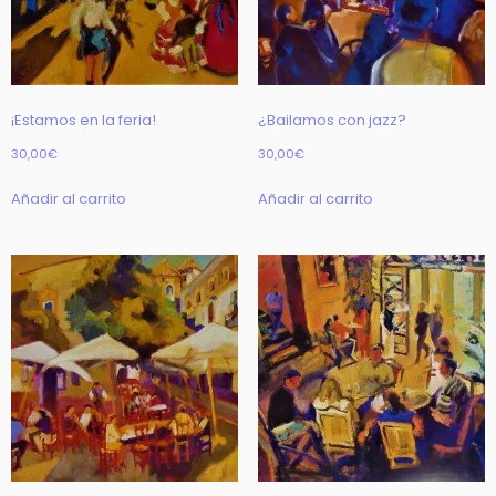
¡Estamos en la feria!
¿Bailamos con jazz?
30,00
€
30,00
€
Añadir al carrito
Añadir al carrito