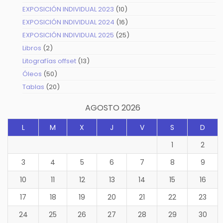
productos
10
EXPOSICIÓN INDIVIDUAL 2023
10
productos
16
EXPOSICIÓN INDIVIDUAL 2024
16
productos
25
EXPOSICIÓN INDIVIDUAL 2025
25
productos
2
Libros
2
productos
13
Litografías offset
13
productos
50
Óleos
50
productos
20
Tablas
20
productos
AGOSTO 2026
L
M
X
J
V
S
D
1
2
3
4
5
6
7
8
9
10
11
12
13
14
15
16
17
18
19
20
21
22
23
24
25
26
27
28
29
30