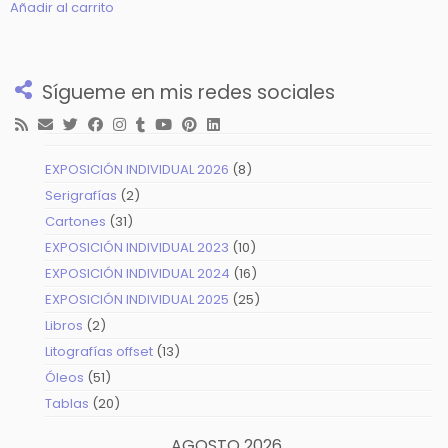
Añadir al carrito
Sígueme en mis redes sociales
8
EXPOSICIÓN INDIVIDUAL 2026
8
productos
2
Serigrafías
2
productos
31
Cartones
31
productos
10
EXPOSICIÓN INDIVIDUAL 2023
10
productos
16
EXPOSICIÓN INDIVIDUAL 2024
16
productos
25
EXPOSICIÓN INDIVIDUAL 2025
25
productos
2
Libros
2
productos
13
Litografías offset
13
productos
51
Óleos
51
productos
20
Tablas
20
productos
AGOSTO 2026