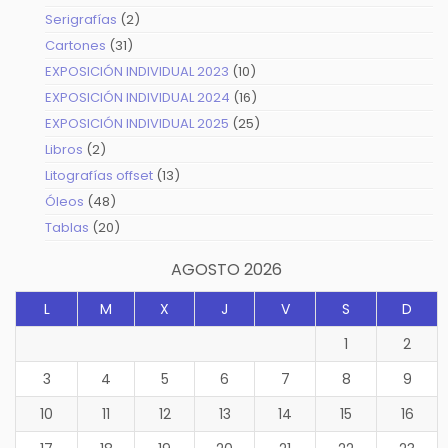
productos
2
Serigrafías
2
productos
31
Cartones
31
productos
10
EXPOSICIÓN INDIVIDUAL 2023
10
productos
16
EXPOSICIÓN INDIVIDUAL 2024
16
productos
25
EXPOSICIÓN INDIVIDUAL 2025
25
productos
2
Libros
2
productos
13
Litografías offset
13
productos
48
Óleos
48
productos
20
Tablas
20
productos
AGOSTO 2026
L
M
X
J
V
S
D
1
2
3
4
5
6
7
8
9
10
11
12
13
14
15
16