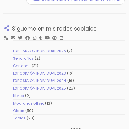
Sígueme en mis redes sociales
7
EXPOSICIÓN INDIVIDUAL 2026
7
productos
2
Serigrafías
2
productos
31
Cartones
31
productos
10
EXPOSICIÓN INDIVIDUAL 2023
10
productos
16
EXPOSICIÓN INDIVIDUAL 2024
16
productos
25
EXPOSICIÓN INDIVIDUAL 2025
25
productos
2
Libros
2
productos
13
Litografías offset
13
productos
50
Óleos
50
productos
20
Tablas
20
productos