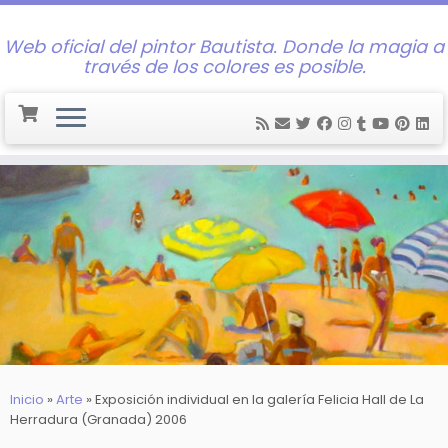
Web oficial del pintor Bautista. Donde la magia a
través de los colores es posible.
Saltar
al
contenido
Inicio
»
Arte
»
Exposición individual en la galería Felicia Hall de La
Herradura (Granada) 2006