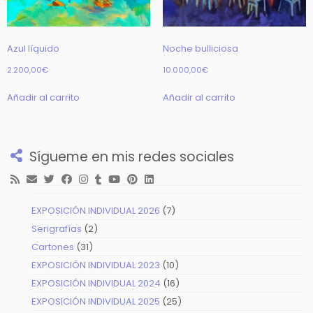
Azul líquido
Noche bulliciosa
2.200,00
€
10.000,00
€
Añadir al carrito
Añadir al carrito
Sígueme en mis redes sociales
7
EXPOSICIÓN INDIVIDUAL 2026
7
productos
2
Serigrafías
2
productos
31
Cartones
31
productos
10
EXPOSICIÓN INDIVIDUAL 2023
10
productos
16
EXPOSICIÓN INDIVIDUAL 2024
16
productos
25
EXPOSICIÓN INDIVIDUAL 2025
25