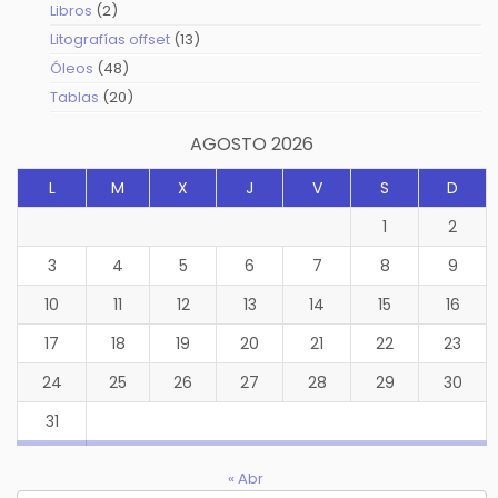
productos
2
Libros
2
productos
13
Litografías offset
13
productos
48
Óleos
48
productos
20
Tablas
20
productos
AGOSTO 2026
L
M
X
J
V
S
D
1
2
3
4
5
6
7
8
9
10
11
12
13
14
15
16
17
18
19
20
21
22
23
24
25
26
27
28
29
30
31
« Abr