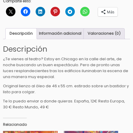
Comparte esto:
e
t
Más
e
a
t
Descripción
Información adicional
Valoraciones (0)
r
o
Descripción
c
a
¿Te vienes al teatro? Estoy en Chicago en la calle del arte, de
n
noche buscando un buen espectáculo. Pero de pronto unas
t
luces resplandecientes tras los edificios iluninaban la escena de
una manera muy especial.
i
d
Original lienzo al óleo de 46 x 55 cm. estirado sobre un bastidor y
a
listo para colgar.
d
Te lo puedo enviar a donde quieras. España, 12€ Resto Europa,
30 € Resto Mundo, 49 €
Relacionado