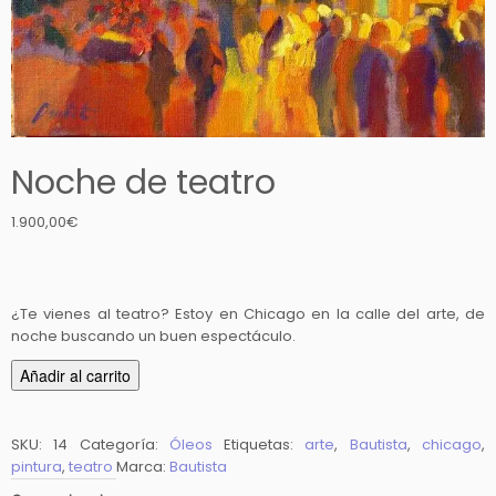
Noche de teatro
1.900,00
€
¿Te vienes al teatro? Estoy en Chicago en la calle del arte, de
noche buscando un buen espectáculo.
N
Añadir al carrito
o
c
h
SKU:
14
Categoría:
Óleos
Etiquetas:
arte
,
Bautista
,
chicago
,
pintura
,
teatro
Marca:
Bautista
e
d