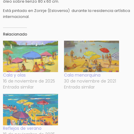
óleo sobre lienzo 80 x 60 cm.
t
Está pintado en Zorirje (Eslovenia) durante la residencia artística
i
internacional.
d
a
d
Relacionado
Cala y olas
Cala menorquina
16 de noviembre de 2025
30 de noviembre de 2021
Entrada similar
Entrada similar
Reflejos de verano