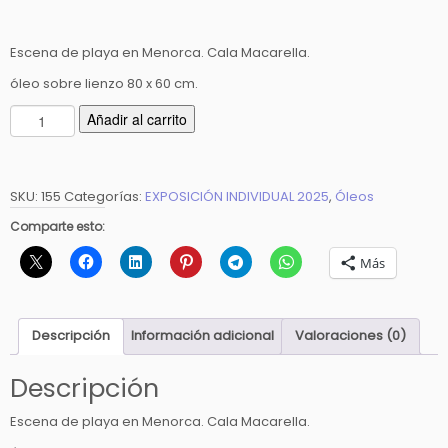
Escena de playa en Menorca. Cala Macarella.
óleo sobre lienzo 80 x 60 cm.
T
Añadir al carrito
u
r
q
SKU:
155
Categorías:
EXPOSICIÓN INDIVIDUAL 2025
,
Óleos
u
e
Comparte esto:
s
Más
a
y
o
l
Descripción
Información adicional
Valoraciones (0)
a
s
Descripción
c
Escena de playa en Menorca. Cala Macarella.
a
n