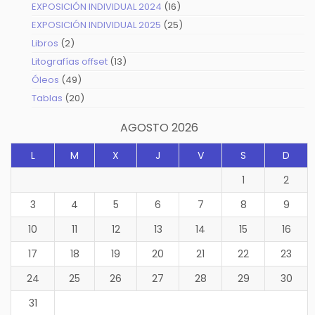
productos
16
EXPOSICIÓN INDIVIDUAL 2024
16
productos
25
EXPOSICIÓN INDIVIDUAL 2025
25
productos
2
Libros
2
productos
13
Litografías offset
13
productos
49
Óleos
49
productos
20
Tablas
20
productos
AGOSTO 2026
L
M
X
J
V
S
D
1
2
3
4
5
6
7
8
9
10
11
12
13
14
15
16
17
18
19
20
21
22
23
24
25
26
27
28
29
30
31